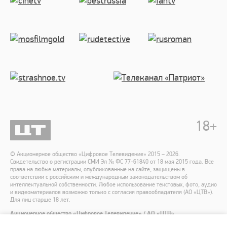
18
+
© Акционерное общество «Цифровое Телевидение» 2015 – 2026.
Свидетельство о регистрации СМИ Эл № ФС 77-61840 от 18 мая 2015 года. Все
права на любые материалы, опубликованные на сайте, защищены в
соответствии с российским и международным законодательством об
интеллектуальной собственности. Любое использование текстовых, фото, аудио
и видеоматериалов возможно только с согласия правообладателя (АО «ЦТВ»).
Для лиц старше 18 лет.
Акционерное общество «Цифровое Телевидение» / АО «ЦТВ»
Адрес места нахождения: 125167, г. Москва, Ленинградский пр-т, 37 А, корп. 4,