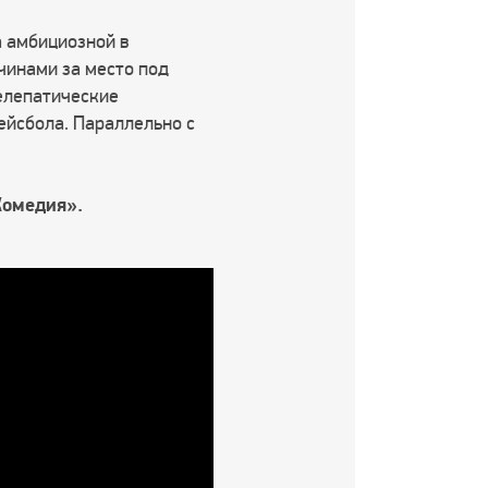
а амбициозной в
чинами за место под
телепатические
ейсбола. Параллельно с
Комедия».