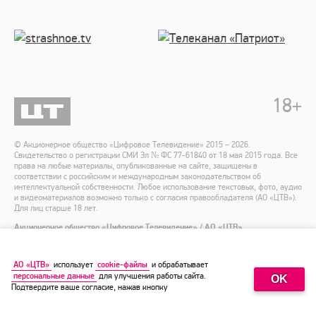
18
+
© Акционерное общество «Цифровое Телевидение» 2015 – 2026.
Свидетельство о регистрации СМИ Эл № ФС 77-61840 от 18 мая 2015 года. Все
права на любые материалы, опубликованные на сайте, защищены в
соответствии с российским и международным законодательством об
интеллектуальной собственности. Любое использование текстовых, фото, аудио
и видеоматериалов возможно только с согласия правообладателя (АО «ЦТВ»).
Для лиц старше 18 лет.
Акционерное общество «Цифровое Телевидение» / АО «ЦТВ»
Адрес места нахождения: 125167, г. Москва, Ленинградский пр-т, 37 А, корп. 4,
этаж 10, помещение XXII, комната 1.
Адрес электронной почты для обращений —
dtr@digitalrussia.tv
АО «ЦТВ»
использует
cookie-файлы
и обрабатывает
персональные данные
для улучшения работы сайта.
OK
Политика Акционерного общества «Цифровое Телевидение» в отношении
Подтвердите ваше согласие, нажав кнопку
обработки персональных данных