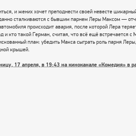
ться, и жених хочет преподнести своей невесте шикарны
иданно сталкиваются с бывшим парнем Леры Максом — от
втомобиля происходит авария, после которой Лера теряет
д и кто такой Герман, считая, что всё ещё встречается с 
искованный план: убедить Макса сыграть роль парня Леры
дной крышей.
ицу, 17 апреля, в 19:43 на киноканале «Комедия» в р