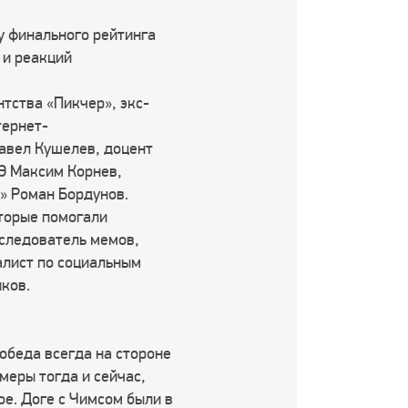
у финального рейтинга
 и реакций
тства «Пикчер», экс-
тернет-
Павел Кушелев, доцент
Э Максим Корнев,
» Роман Бордунов.
оторые помогали
сследователь мемов,
алист по социальным
ков.
обеда всегда на стороне
меры тогда и сейчас,
ое. Доге с Чимсом были в