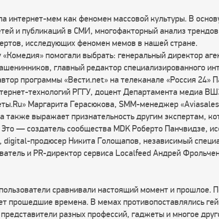
ла интернет-мем как феномен массовой культуры. В основ
етей и публикаций в СМИ, многофакторный анализ трендов
пертов, исследующих феномен мемов в нашей стране.
 «Комедия» помогали выбрать: генеральный директор аген
ашенинников, главный редактор специализированного ин
автор программы «Вести.net» на телеканале «Россия 24» 
нтернет-технологий РГГУ, доцент Департамента медиа ВШ
еты.Ru» Маргарита Герасюкова, SMM-менеджер «Aviasales
, а также выражает признательность другим экспертам, к
а. Это — создатель сообщества MDK Роберто Панчвидзе, и
, digital-продюсер Никита Голощапов, независимый специ
ователь и PR-директор сервиса Localfeed Андрей Фрольчен
пользователи сравнивали настоящий момент и прошлое. П
яет прошедшие времена. В мемах противопоставлялись гей
 представители разных профессий, гаджеты и многое друг