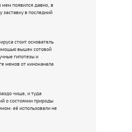
я мем появился давно, в
у заставку в последний
ируса стоит основатель
 помощью вышек сотовой
аучные гипотезы и
нге мемов от киноканала
раздо чище, и туда
ий о состоянии природы
емом: её использовали не