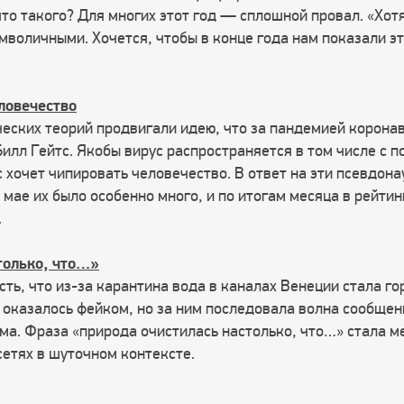
что такого? Для многих этот год — сплошной провал. «Хот
имволичными. Хочется, чтобы в конце года нам показали эт
ловечество
ческих теорий продвигали идею, что за пандемией коронав
Билл Гейтс. Якобы вирус распространяется в том числе с
с хочет чипировать человечество. В ответ на эти псевдон
 мае их было особенно много, и по итогам месяца в рейти
м.
только, что…»
сть, что из-за карантина вода в каналах Венеции стала го
 оказалось фейком, но за ним последовала волна сообщен
ома. Фраза «природа очистилась настолько, что…» стала м
сетях в шуточном контексте.