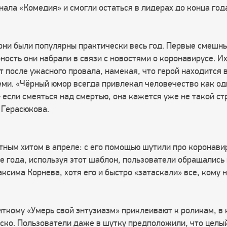
нала «Комедия» и смогли остаться в лидерах до конца год
ни были популярны практически весь год. Первые смешны
ность они набрали в связи с новостями о коронавирусе. 
 после ужасного провала, намекая, что герой находится в
семи. «Чёрный юмор всегда привлекал человечество как од
— если смеяться над смертью, она кажется уже не такой с
 Герасюкова.
тным хитом в апреле: с его помощью шутили про коронави
е года, используя этот шаблон, пользователи обращались
сима Корнева, хотя его и быстро «затаскали» все, кому н
иткому «Умерь свой энтузиазм» приклеивают к роликам, в
ско. Пользователи даже в шутку предположили, что целый