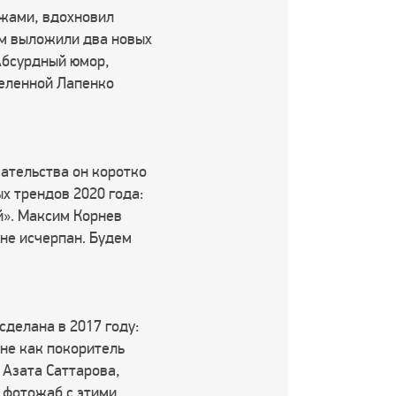
ажами, вдохновил
-м выложили два новых
 Абсурдный юмор,
селенной Лапенко
ательства он коротко
х трендов 2020 года:
й». Максим Корнев
 не исчерпан. Будем
сделана в 2017 году:
 не как покоритель
 Азата Саттарова,
 фотожаб с этими