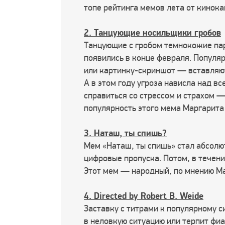
топе рейтинга мемов лета от кинока
2. Танцующие носильщики гробов
Танцующие с гробом темнокожие пар
появились в конце февраля. Популяр
или картинку-скриншот — вставляют
А в этом году угроза нависла над в
справиться со стрессом и страхом 
популярность этого мема Маргарита
3. Наташ, ты спишь?
Мем «Наташ, ты спишь» стал абсолю
цифровые пропуска. Потом, в течени
Этот мем — народный, по мнению Мак
4. Directed by Robert B. Weide
Заставку с титрами к популярному с
в неловкую ситуацию или терпит фиа