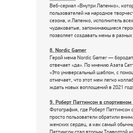
Веб-сериал «Внутри Лапенко», кото
пользователей на народное творчес
сезона, и Лапенко, исполнитель все
чудаковатые, запоминающиеся герои
позволяет создавать мемы в разных 
8. Nordic Gamer
Герой мема Nordic Gamer — бородат
отвечает «да». По мнению Азата Сат
«Это универсальный шаблон, с помо
отмечает, что этот мем легко колла
ждать новых воплощений в 2021 год
9. Роберт Паттинсон в спортивном
Фотография, где Роберт Паттинсон с
просто пользователи обратили внима
женских сердец, а как самый обычны
Паттинсон стал вторым Траволтой и