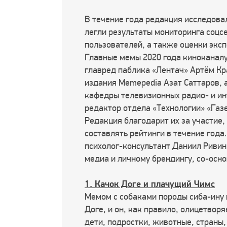
В течение года редакция исследова
легли результаты мониторинга соцс
пользователей, а также оценки экс
Главные мемы 2020 года киноканалу
главред паблика «Лентач» Артём Кр
издания Memepedia Азат Саттаров, 
кафедры телевизионных радио- и и
редактор отдела «Технологии» «Газ
Редакция благодарит их за участие
составлять рейтинги в течение год
психолог-консультант Даниил Ривин
медиа и личному брендингу, со-осн
1. Качок Доге и плачущий Чимс
Мемом с собаками породы сиба-ину 
Доге, и он, как правило, олицетвор
дети, подростки, животные, страны,