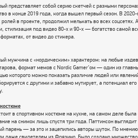
рый представляет собой серию скетчей с разными персон
тво в конце 2019 года, когда вышел первый сезон. В 2020
х ролей в проекте, продолжил мелькать во всех соцсетях.
, стилизация под видео 80-х и 90-х — богатство самой в
форматах, от видео до стикера.
ый мужчина с «нордическим» характером: на любые издев
тарова, формат мемов с Nordic Gamer’ом — один из главны
щью которого можно показать различие людей или явлени
борируется с другими и забавно мутирует, а потенциал его
у.
 костюме
тоит в спортивном костюме на кухне, на самом деле была 
ние на снимок лишь спустя три года. Паттинсон выглядит
й парень — за это и зацепились авторы шуток. По мнению
ли даже свидетелем из Фрязино. Было создано множество