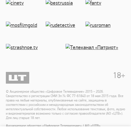
18
+
© Акционерное общество «Цифровое Телевидение» 2015 – 2026.
Свидетельство о регистрации СМИ Эл № ФС 77-61840 от 18 мая 2015 года. Все
права на любые материалы, опубликованные на сайте, защищены в
соответствии с российским и международным законодательством об
интеллектуальной собственности. Любое использование текстовых, фото, аудио
и видеоматериалов возможно только с согласия правообладателя (АО «ЦТВ»).
Для лиц старше 18 лет.
Акционерное общество «Цифровое Телевидение» / АО «ЦТВ»
Адрес места нахождения: 125167, г. Москва, Ленинградский пр-т, 37 А, корп. 4,